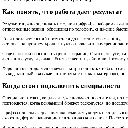
Как понять, что работа дает результат
Результат нужно оценивать не одной цифрой, а набором связан
отправленные заявки, обращения по телефону, снижение быстр
Если после изменений посетители дольше читают страницу, чащ
остались на прежнем уровне, нужно проверить намерение запро
Отдельно стоит оценивать группы страниц. Статьи, услуги, к
а страница услуги должна быстрее вести к действию. Поэтому 
Хороший отчет должен отвечать на три вопроса: что было сдел
вывод, который связывает технические правки, материалы, пов
Когда стоит подключить специалиста
Специалист нужен, когда сайт уже получает посетителей, но не
повторяются; когда рекламный бюджет расходуется, но посадо
Профессиональная диагностика помогает увидеть не отдельные не
скорости, форме, навигации или технической основе. После эт
Важно, чтобы специалист не просто перечислил ошибки, а объ