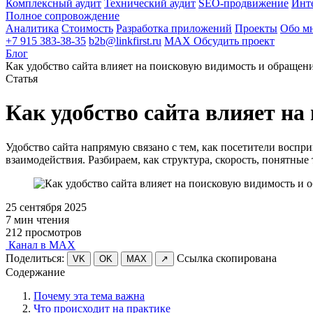
Комплексный аудит
Технический аудит
SEO-продвижение
Инт
Полное сопровождение
Аналитика
Стоимость
Разработка приложений
Проекты
Обо м
+7 915 383-38-35
b2b@linkfirst.ru
MAX
Обсудить проект
Блог
Как удобство сайта влияет на поисковую видимость и обращен
Статья
Как удобство сайта влияет н
Удобство сайта напрямую связано с тем, как посетители воспр
взаимодействия. Разбираем, как структура, скорость, понятны
25 сентября 2025
7 мин чтения
212 просмотров
Канал в MAX
Поделиться:
Ссылка скопирована
VK
OK
MAX
↗
Содержание
Почему эта тема важна
Что происходит на практике