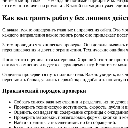
Четвертый признак — команда не понимает приоритеты. Разрабо
что именно влияет на результат. В такой ситуации нужен единый
Как выстроить работу без лишних дейс
Сначала нужно определить главные направления сайта. Это мо
каждого направления важно понять роль: оно привлекает посет
Затем проводится техническая проверка. Она должна выявить
перенаправления и другие ограничения. Технические ошибки ч
После этого оцениваются материалы. Хороший текст не просто 
снимает сомнения и ведет к следующему шагу. Если текст мож
Отдельно проверяется путь пользователя. Важно увидеть, как че
переставить блоки, усилить первый экран, добавить понятную ф
Практический порядок проверки
Собрать список важных страниц и разделить их по дело
Проверить техническую доступность, скорость, дубли и 
Оценить, совпадает ли содержание страницы с ожиданием
Проверить заголовки, подзаголовки, формы, кнопки и ко
Найти страницы с посещениями, но без обращений.
Выделить материалы, которые устарели, повторяются или