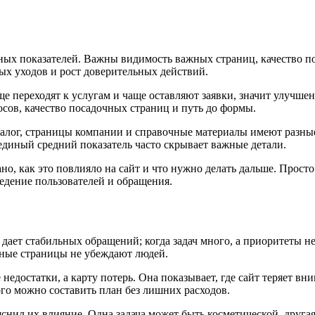
ных показателей. Важны видимость важных страниц, качество по
ых уходов и рост доверительных действий.
е переходят к услугам и чаще оставляют заявки, значит улучше
сов, качество посадочных страниц и путь до формы.
аталог, страницы компании и справочные материалы имеют разны
единый средний показатель часто скрывает важные детали.
ано, как это повлияло на сайт и что нужно делать дальше. Прос
едение пользователей и обращения.
 дает стабильных обращений; когда задач много, а приоритеты н
чные страницы не убеждают людей.
достатки, а карту потерь. Она показывает, где сайт теряет внима
ого можно составить план без лишних расходов.
яснил их влияние. Одна задача может быть косметической, друг