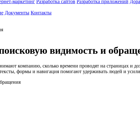
ернет-маркетинг
Разработка сайтов
Разработка приложений
Дора
не
Документы
Контакты
ия
а поисковую видимость и обращ
инимают компанию, сколько времени проводят на страницах и дох
е тексты, формы и навигация помогают удерживать людей и усили