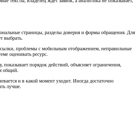
е тексты, владелец ждет заявок, а аналитика не показывает,
гиональные страницы, разделы доверия и формы обращения. Для
т выбрать.
 ссылки, проблемы с мобильным отображением, неправильные
еме оценивать ресурс.
, показывает порядок действий, объясняет ограничения,
м общий.
невается и в какой момент уходит. Иногда достаточно
ать лучше.