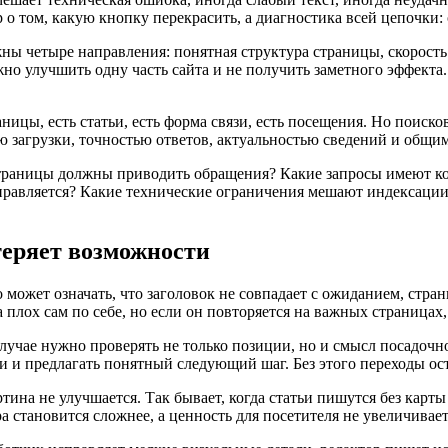
о том, какую кнопку перекрасить, а диагностика всей цепочки: 
жны четыре направления: понятная структура страницы, скорост
но улучшить одну часть сайта и не получить заметного эффекта. 
ницы, есть статьи, есть форма связи, есть посещения. Но поиск
тью загрузки, точностью ответов, актуальностью сведений и общ
е страницы должны приводить обращения? Какие запросы имеют 
тправляется? Какие технические ограничения мешают индексации
теряет возможности
 может означать, что заголовок не совпадает с ожиданием, стр
 плох сам по себе, но если он повторяется на важных страницах,
лучае нужно проверять не только позиции, но и смысл посадочн
 и предлагать понятный следующий шаг. Без этого переходы ост
ина не улучшается. Так бывает, когда статьи пишутся без карты 
а становится сложнее, а ценность для посетителя не увеличивает