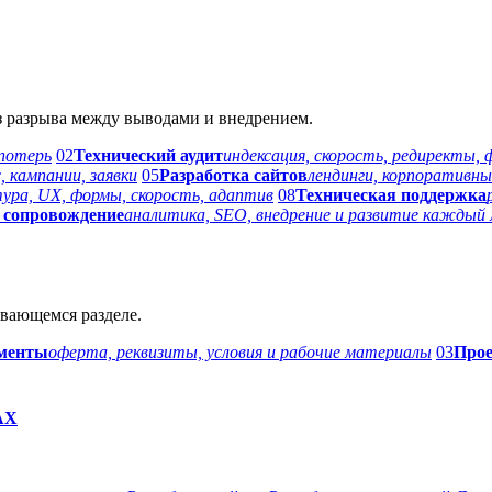
з разрыва между выводами и внедрением.
 потерь
02
Технический аудит
индексация, скорость, редиректы,
, кампании, заявки
05
Разработка сайтов
лендинги, корпоративны
ура, UX, формы, скорость, адаптив
08
Техническая поддержка
 сопровождение
аналитика, SEO, внедрение и развитие каждый 
вающемся разделе.
менты
оферта, реквизиты, условия и рабочие материалы
03
Про
AX