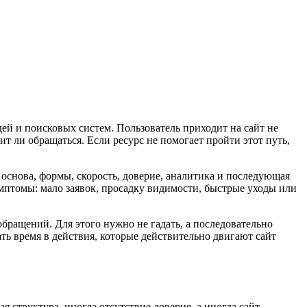
дей и поисковых систем. Пользователь приходит на сайт не
ит ли обращаться. Если ресурс не помогает пройти этот путь,
я основа, формы, скорость, доверие, аналитика и последующая
симптомы: мало заявок, просадку видимости, быстрые уходы или
обращений. Для этого нужно не гадать, а последовательно
ть время в действия, которые действительно двигают сайт
я структура, иногда отсутствие доверия, а иногда сайт