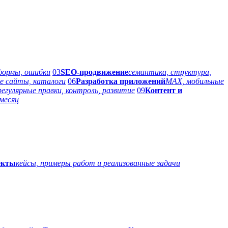
 формы, ошибки
03
SEO-продвижение
семантика, структура,
е сайты, каталоги
06
Разработка приложений
MAX, мобильные
регулярные правки, контроль, развитие
09
Контент и
месяц
екты
кейсы, примеры работ и реализованные задачи