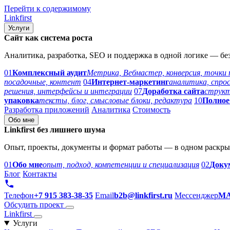
Перейти к содержимому
Link
first
Услуги
Сайт как система роста
Аналитика, разработка, SEO и поддержка в одной логике — бе
01
Комплексный аудит
Метрика, Вебмастер, конверсия, точки
посадочные, контент
04
Интернет-маркетинг
аналитика, спрос
решения, интерфейсы и интеграции
07
Доработка сайта
структ
упаковка
тексты, блог, смысловые блоки, редактура
10
Полное
Разработка приложений
Аналитика
Стоимость
Обо мне
Linkfirst без лишнего шума
Опыт, проекты, документы и формат работы — в одном раскры
01
Обо мне
опыт, подход, компетенции и специализация
02
Доку
Блог
Контакты
Телефон
+7 915 383-38-35
Email
b2b@linkfirst.ru
Мессенджер
M
Обсудить проект
Link
first
Услуги