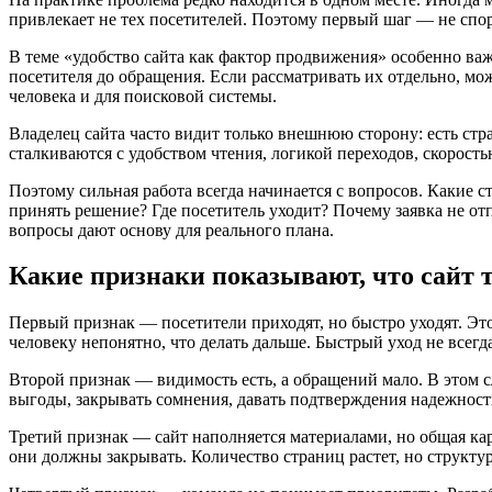
привлекает не тех посетителей. Поэтому первый шаг — не спор 
В теме «удобство сайта как фактор продвижения» особенно ва
посетителя до обращения. Если рассматривать их отдельно, мож
человека и для поисковой системы.
Владелец сайта часто видит только внешнюю сторону: есть стра
сталкиваются с удобством чтения, логикой переходов, скорос
Поэтому сильная работа всегда начинается с вопросов. Каки
принять решение? Где посетитель уходит? Почему заявка не о
вопросы дают основу для реального плана.
Какие признаки показывают, что сайт 
Первый признак — посетители приходят, но быстро уходят. Это
человеку непонятно, что делать дальше. Быстрый уход не всегда
Второй признак — видимость есть, а обращений мало. В этом с
выгоды, закрывать сомнения, давать подтверждения надежности
Третий признак — сайт наполняется материалами, но общая карт
они должны закрывать. Количество страниц растет, но структур