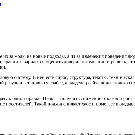
и
е из-за моды на новые подходы, а из-за изменения поведения лю
, сравнить варианты, оценить доверие к компании и решить, сто
ки.
ловую систему. В ней есть спрос, структура, тексты, техническа
й результат становится слабее, а владелец сайта видит только 
дачу к одной правке. Цель — получить снижение отказов и рост 
е посетителей. Такой подход снижает хаос и помогает вкладыва
ешает техническая ошибка, иногда слабый текст, иногда неудачна