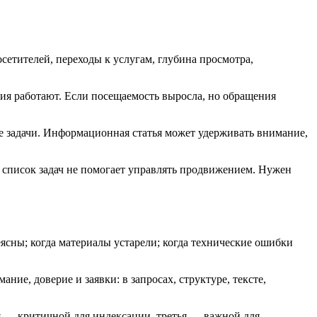
сетителей, переходы к услугам, глубина просмотра,
ния работают. Если посещаемость выросла, но обращения
е задачи. Информационная статья может удерживать внимание,
то список задач не помогает управлять продвижением. Нужен
еясны; когда материалы устарели; когда технические ошибки
ние, доверие и заявки: в запросах, структуре, тексте,
ая — критичной для индексации, третья — важной для