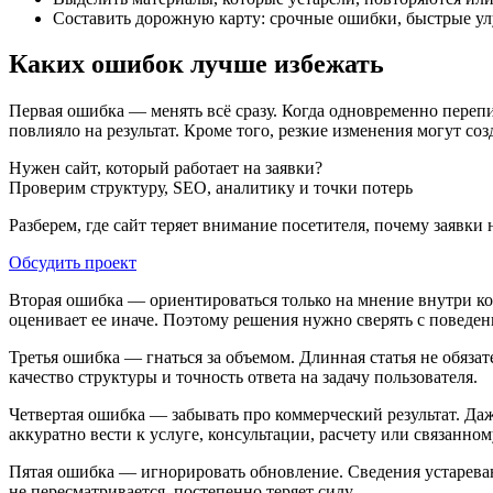
Составить дорожную карту: срочные ошибки, быстрые ул
Каких ошибок лучше избежать
Первая ошибка — менять всё сразу. Когда одновременно перепи
повлияло на результат. Кроме того, резкие изменения могут со
Нужен сайт, который работает на заявки?
Проверим структуру, SEO, аналитику и точки потерь
Разберем, где сайт теряет внимание посетителя, почему заявки
Обсудить проект
Вторая ошибка — ориентироваться только на мнение внутри ком
оценивает ее иначе. Поэтому решения нужно сверять с поведе
Третья ошибка — гнаться за объемом. Длинная статья не обязат
качество структуры и точность ответа на задачу пользователя.
Четвертая ошибка — забывать про коммерческий результат. Даж
аккуратно вести к услуге, консультации, расчету или связанном
Пятая ошибка — игнорировать обновление. Сведения устаревают
не пересматривается, постепенно теряет силу.