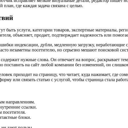
тчик исправляет мелкие визуальные детали, редактор пишет новы
 план, где каждая задача связана с целью.
твий
гут быть услуги, категории товаров, экспертные материалы, ре
ителя, объясняет, продает, подтверждает надежность или помогае
 ошибки индексации, дубли, медленную загрузку, неработающие
асто незаметны посетителю, но серьезно мешают поисковой сист
содержит нужные слова. Он отвечает на вопрос, раскрывает тему
но поставить на сайт любой компании без изменений, он слишко
ловек приходит на страницу, что читает, куда нажимает, где сом
орму или связать статью с услугой, чтобы страница стала работ
вым направлениям.
внутренние ссылки.
 посетителя.
нтактные блоки.
 не дают пользы.