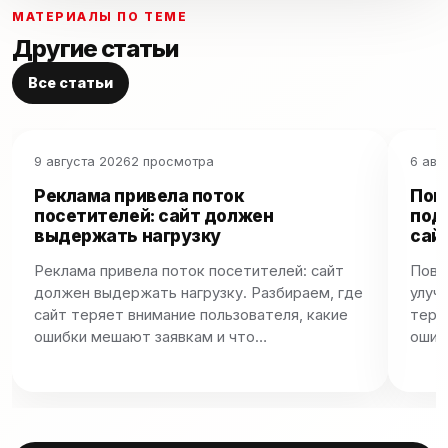
МАТЕРИАЛЫ ПО ТЕМЕ
Другие статьи
Все статьи
9 августа 2026
2 просмотра
6 авг
Реклама привела поток
Пов
посетителей: сайт должен
под
выдержать нагрузку
сай
Реклама привела поток посетителей: сайт
Пове
должен выдержать нагрузку. Разбираем, где
улуч
сайт теряет внимание пользователя, какие
теря
ошибки мешают заявкам и что…
ошиб