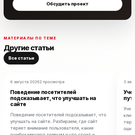
Обсудить проект
МАТЕРИАЛЫ ПО ТЕМЕ
Другие статьи
Все статьи
6 августа 2026
2 просмотра
3 авг
Поведение посетителей
Уче
подсказывает, что улучшать на
путь
сайте
Учет
Поведение посетителей подсказывает, что
клиен
улучшать на сайте. Разбираем, где сайт
теря
теряет внимание пользователя, какие
ошиб
ошибки мешают заявкам и что стоит и…