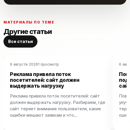
МАТЕРИАЛЫ ПО ТЕМЕ
Другие статьи
Все статьи
9 августа 2026
1 просмотр
6 авг
Реклама привела поток
Пов
посетителей: сайт должен
под
выдержать нагрузку
сай
Реклама привела поток посетителей: сайт
Пове
должен выдержать нагрузку. Разбираем, где
улуч
сайт теряет внимание пользователя, какие
теря
ошибки мешают заявкам и что…
ошиб