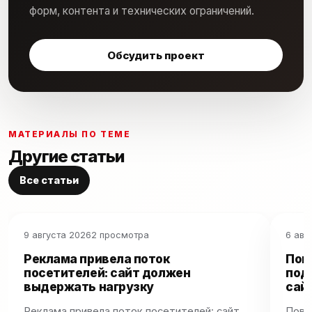
форм, контента и технических ограничений.
Обсудить проект
МАТЕРИАЛЫ ПО ТЕМЕ
Другие статьи
Все статьи
9 августа 2026
2 просмотра
6 авг
Реклама привела поток
Пов
посетителей: сайт должен
под
выдержать нагрузку
сай
Реклама привела поток посетителей: сайт
Пове