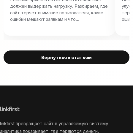
должен выдержать нагрузку. Разбираем, где
улуч
сайт теряет внимание пользователя, какие
теря
ошибки мешают заявкам и что…
ошиб
Вернуться к статьям
link
first
linkfirst превращает сайт в управляемую систему:
аналитика показывает, где теряются деньги,