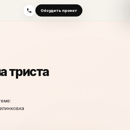
Обсудить проект
а триста
теме:
релинковка