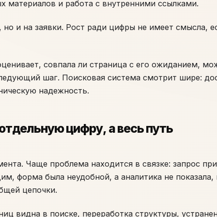
х материалов и работа с внутренними ссылками.
но и на заявки. Рост ради цифры не имеет смысла, е
ценивает, совпала ли страница с его ожиданием, мо
следующий шаг. Поисковая система смотрит шире: дос
хническую надежность.
отдельную цифру, а весь путь
мента. Чаще проблема находится в связке: запрос при
щим, форма была неудобной, а аналитика не показала
бщей цепочки.
аниц видна в поиске, переработка структуры, устране