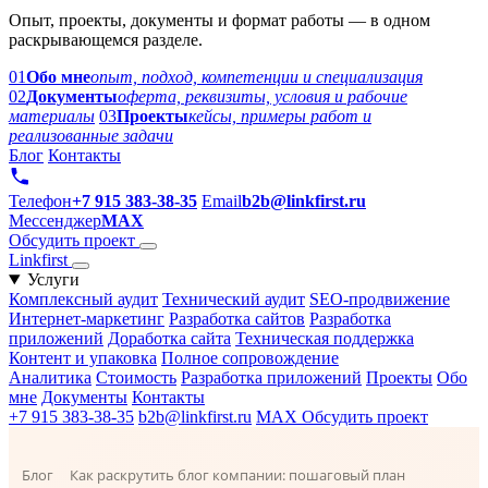
Опыт, проекты, документы и формат работы — в одном
раскрывающемся разделе.
01
Обо мне
опыт, подход, компетенции и специализация
02
Документы
оферта, реквизиты, условия и рабочие
материалы
03
Проекты
кейсы, примеры работ и
реализованные задачи
Блог
Контакты
Телефон
+7 915 383-38-35
Email
b2b@linkfirst.ru
Мессенджер
MAX
Обсудить проект
Link
first
Услуги
Комплексный аудит
Технический аудит
SEO-продвижение
Интернет-маркетинг
Разработка сайтов
Разработка
приложений
Доработка сайта
Техническая поддержка
Контент и упаковка
Полное сопровождение
Аналитика
Стоимость
Разработка приложений
Проекты
Обо
мне
Документы
Контакты
+7 915 383-38-35
b2b@linkfirst.ru
MAX
Обсудить проект
Блог
Как раскрутить блог компании: пошаговый план