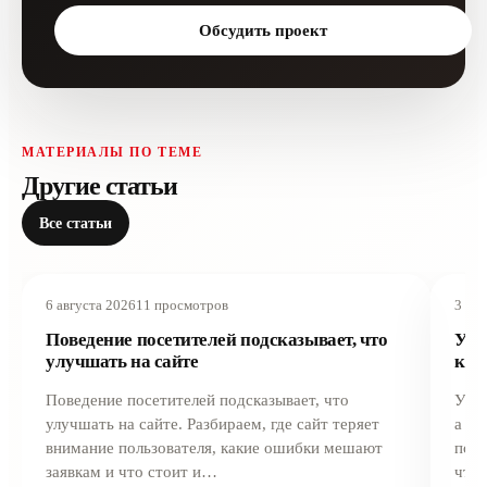
Обсудить проект
МАТЕРИАЛЫ ПО ТЕМЕ
Другие статьи
Все статьи
6 августа 2026
11 просмотров
3 авг
Поведение посетителей подсказывает, что
Уче
улучшать на сайте
кли
Поведение посетителей подсказывает, что
Учет
улучшать на сайте. Разбираем, где сайт теряет
а не
внимание пользователя, какие ошибки мешают
поль
заявкам и что стоит и…
что