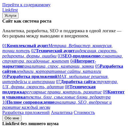
Перейти к содержимому
Link
first
Услуги
Сайт как система роста
Аналитика, разработка, SEO и поддержка в одной логике —
без разрыва между выводами и внедрением.
01
Комплексный аудит
Метрика, Вебмастер, конверсия,
точки потерь
02
Технический аудит
индексация, скорость,
редиректы, формы, ошибки
03
SEO-продвижение
семантика,
структура, посадочные, контент
04
Интернет-
маркетинг
аналитика, спрос, кампании, заявки
05
Разработка
сайтов
лендинги, корпоративные сайты, каталоги
06
Разработка приложений
MAX, мобильные решения,
интерфейсы и интеграции
07
Доработка сайта
структура,
UX, формы, скорость, адаптив
08
Техническая
поддержка
регулярные правки, контроль, развитие
09
Контент
и упаковка
тексты, блог, смысловые блоки, редактура
10
Полное сопровождение
аналитика, SEO, внедрение и
развитие каждый месяц
Разработка приложений
Аналитика
Стоимость
Обо мне
Linkfirst без лишнего шума