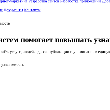
ернет-маркетинг
Разработка сайтов
Разработка приложений
Дора
не
Документы
Контакты
емость
истем помогает повышать узна
айт, услуги, людей, адреса, публикации и упоминания в единую 