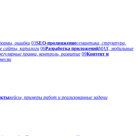
 формы, ошибки
03
SEO-продвижение
семантика, структура,
е сайты, каталоги
06
Разработка приложений
MAX, мобильные
регулярные правки, контроль, развитие
09
Контент и
месяц
екты
кейсы, примеры работ и реализованные задачи