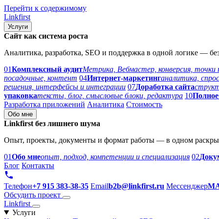
Перейти к содержимому
Link
first
Услуги
Сайт как система роста
Аналитика, разработка, SEO и поддержка в одной логике — бе
01
Комплексный аудит
Метрика, Вебмастер, конверсия, точки
посадочные, контент
04
Интернет-маркетинг
аналитика, спрос
решения, интерфейсы и интеграции
07
Доработка сайта
структ
упаковка
тексты, блог, смысловые блоки, редактура
10
Полное
Разработка приложений
Аналитика
Стоимость
Обо мне
Linkfirst без лишнего шума
Опыт, проекты, документы и формат работы — в одном раскры
01
Обо мне
опыт, подход, компетенции и специализация
02
Доку
Блог
Контакты
Телефон
+7 915 383-38-35
Email
b2b@linkfirst.ru
Мессенджер
M
Обсудить проект
Link
first
Услуги