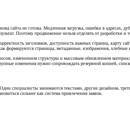
нова сайта не готова. Медленная загрузка, ошибки в адресах, ду
ультат. Поэтому продвижение нельзя отделять от разработки и 
орректность заголовков, доступность важных страниц, карту сай
, как формируются страницы, метаданные, изображения, хлебные
носом, изменением структуры и массовым обновлением материал
упные изменения нужно сопровождать резервной копией, списко
Одни специалисты занимаются текстами, другие дизайном, третьи
ановиться сильнее как система привлечения заявок.