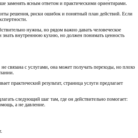
чше заменять ясным ответом и практическими ориентирами.
ианты решения, риски ошибок и понятный план действий. Если
экспертности.
ействительно нужны, но рядом важно давать человеческое
зан знать внутреннюю кухню, но должен понимать ценность
не связана с услугами, она может получать переходы, но плохо
мпании.
вает практический результат, страница услуги предлагает
агать следующий шаг там, где он действительно помогает:
омощь, а не давление.
.