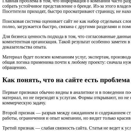
Главная проблема в том, что информация о компании часто разр
собрать устойчивое представление о бренде. Из-за этого владе
Посетители приходят, быстро просматривают страницу, не нах
Поисковая система оценивает сайт не как набор отдельных слов
полно, загружается быстро, связана с другими разделами и по
Для бизнеса ценность подхода в том, что согласованные данны
компетентная организация. Такой результат особенно заметен в
доказательства опыта.
Материал будет полезен компаниям услуг, экспертам, производ
общая логика применима почти к любому проекту: сначала нужно
обращению.
Как понять, что на сайте есть проблема
Первые признаки обычно видны в аналитике и в поведении пос
материал, но не переходят к услугам. Формы открывают, но не 
коммерческую задачу.
Второй признак — разрыв между ожиданием и содержанием стра
работы, ограничения и опыт компании, но видит только красив
Третий признак — слабая связность сайта. Статья не ведет к ус