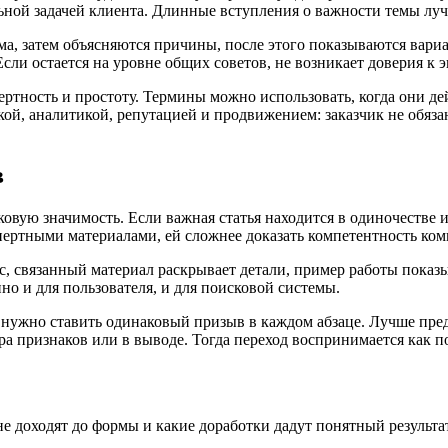
ьной задачей клиента. Длинные вступления о важности темы лу
ема, затем объясняются причины, после этого показываются вар
Если остается на уровне общих советов, не возникает доверия к 
ертность и простоту. Термины можно использовать, когда они д
ткой, аналитикой, репутацией и продвижением: заказчик не обя
в
вую значимость. Если важная статья находится в одиночестве и 
кспертными материалами, ей сложнее доказать компетентность ко
ос, связанный материал раскрывает детали, пример работы показы
о и для пользователя, и для поисковой системы.
ужно ставить одинаковый призыв в каждом абзаце. Лучше предл
ра признаков или в выводе. Тогда переход воспринимается как п
 не доходят до формы и какие доработки дадут понятный результат