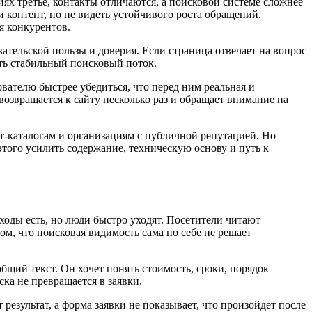
иях третье, контакты отличаются, а поисковой системе сложнее
и контент, но не видеть устойчивого роста обращений.
я конкурентов.
вательской пользы и доверия. Если страница отвечает на вопрос
ать стабильный поисковый поток.
вателю быстрее убедиться, что перед ним реальная и
возвращается к сайту несколько раз и обращает внимание на
ет-каталогам и организациям с публичной репутацией. Но
этого усилить содержание, техническую основу и путь к
оды есть, но люди быстро уходят. Посетители читают
ом, что поисковая видимость сама по себе не решает
щий текст. Он хочет понять стоимость, сроки, порядок
ка не превращается в заявки.
 результат, а форма заявки не показывает, что произойдет после