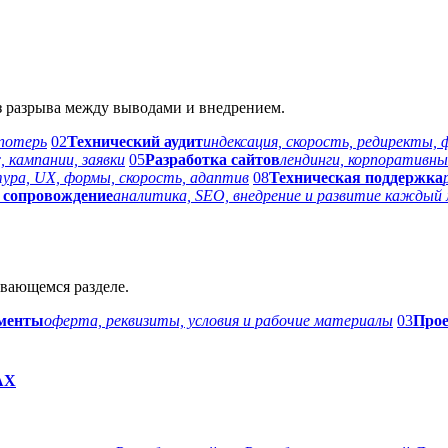
з разрыва между выводами и внедрением.
 потерь
02
Технический аудит
индексация, скорость, редиректы,
, кампании, заявки
05
Разработка сайтов
лендинги, корпоративны
ура, UX, формы, скорость, адаптив
08
Техническая поддержка
 сопровождение
аналитика, SEO, внедрение и развитие каждый 
вающемся разделе.
менты
оферта, реквизиты, условия и рабочие материалы
03
Про
AX