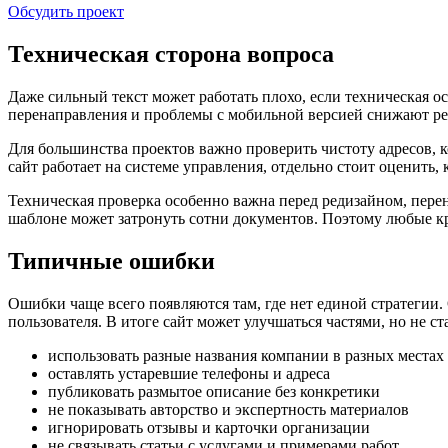
Обсудить проект
Техническая сторона вопроса
Даже сильный текст может работать плохо, если техническая ос
перенаправления и проблемы с мобильной версией снижают рез
Для большинства проектов важно проверить чистоту адресов, к
сайт работает на системе управления, отдельно стоит оценить
Техническая проверка особенно важна перед редизайном, пере
шаблоне может затронуть сотни документов. Поэтому любые кр
Типичные ошибки
Ошибки чаще всего появляются там, где нет единой стратегии. 
пользователя. В итоге сайт может улучшаться частями, но не ст
использовать разные названия компании в разных местах
оставлять устаревшие телефоны и адреса
публиковать размытое описание без конкретики
не показывать авторство и экспертность материалов
игнорировать отзывы и карточки организации
не связывать статьи с услугами и примерами работ