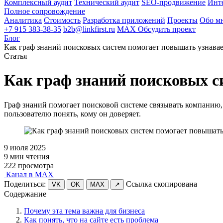
Комплексный аудит
Технический аудит
SEO-продвижение
Инт
Полное сопровождение
Аналитика
Стоимость
Разработка приложений
Проекты
Обо м
+7 915 383-38-35
b2b@linkfirst.ru
MAX
Обсудить проект
Блог
Как граф знаний поисковых систем помогает повышать узнава
Статья
Как граф знаний поисковых с
Граф знаний помогает поисковой системе связывать компанию, с
пользователю понять, кому он доверяет.
9 июля 2025
9 мин чтения
222 просмотра
Канал в MAX
Поделиться:
Ссылка скопирована
VK
OK
MAX
↗
Содержание
Почему эта тема важна для бизнеса
Как понять, что на сайте есть проблема