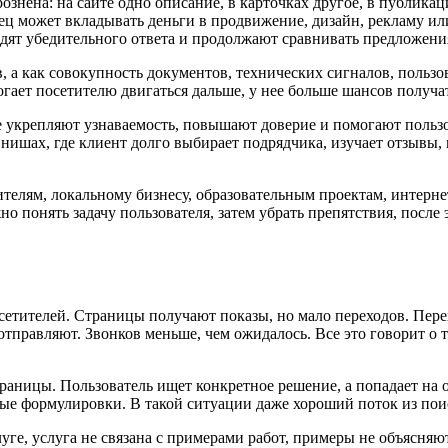
ознена: на сайте одно описание, в карточках другое, в публикац
лец может вкладывать деньги в продвижение, дизайн, рекламу ил
одят убедительного ответа и продолжают сравнивать предложени
, а как совокупность документов, технических сигналов, пользо
могает посетителю двигаться дальше, у нее больше шансов получ
е укрепляют узнаваемость, повышают доверие и помогают пользо
 нишах, где клиент долго выбирает подрядчика, изучает отзывы, 
ителям, локальному бизнесу, образовательным проектам, интерн
 понять задачу пользователя, затем убрать препятствия, после 
етителей. Страницы получают показы, но мало переходов. Перех
отправляют. Звонков меньше, чем ожидалось. Все это говорит о т
ницы. Пользователь ищет конкретное решение, а попадает на об
ые формулировки. В такой ситуации даже хороший поток из поис
луге, услуга не связана с примерами работ, примеры не объясняют