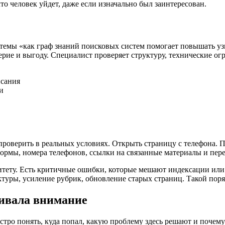
то человек уйдет, даже если изначально был заинтересован.
я темы «как граф знаний поисковых систем помогает повышать уз
рие и выгоду. Специалист проверяет структуру, технические ог
исания
и
оверить в реальных условиях. Открыть страницу с телефона. Пр
ормы, номера телефонов, ссылки на связанные материалы и пер
итету. Есть критичные ошибки, которые мешают индексации или 
ктуры, усиление рубрик, обновление старых страниц. Такой пор
живала внимание
стро понять, куда попал, какую проблему здесь решают и почему