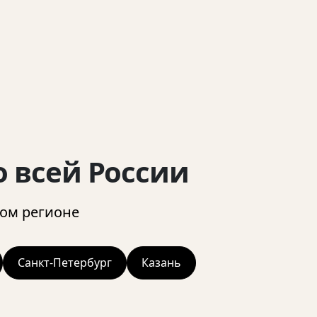
профессионализм Евгения, но
очевидную готовность работа
нестандартными задачами. Ж
Вам успехов в профессионал
деятельности и надеемся на
дальнейшее плодотворное
сотрудничество.
 всей России
ом регионе
Санкт-Петербург
Казань