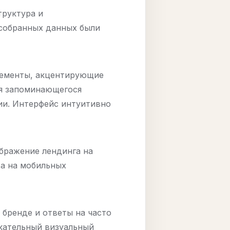
труктура и
 собранных данных были
элементы, акцентирующие
ия запоминающегося
ии. Интерфейс интуитивно
ображение лендинга на
та на мобильных
бренде и ответы на часто
кательный визуальный