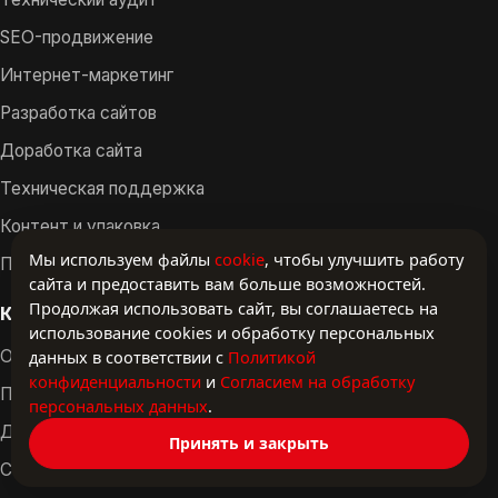
SEO-продвижение
Интернет-маркетинг
Разработка сайтов
Доработка сайта
Техническая поддержка
Контент и упаковка
Мы используем файлы
cookie
, чтобы улучшить работу
Полный цикл сопровождения
сайта и предоставить вам больше возможностей.
Продолжая использовать сайт, вы соглашаетесь на
Компания
использование cookies и обработку персональных
данных в соответствии с
Политикой
Обо мне
конфиденциальности
и
Согласием на обработку
Проекты
персональных данных
.
Документы
Принять и закрыть
Статьи и разборы